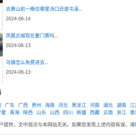
去黄山前一晚住哪里汤口还是屯溪
...
2024-06-14
凤凰古城现在要门票吗
...
2024-06-13
乌镇怎么免费进去
...
2024-06-13
略
肃
广东
广西
贵州
海南
河北
黑龙江
河南
湖北
湖南
江
宁夏
青海
陕西
山东
山西
四川
新疆
西藏
云南
浙江
香
户提供，文中观点与本网站无关。如果您发现上述内容有误，请