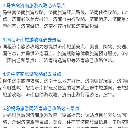
2.马蜂窝济南旅游攻略必去景点
马蜂窝济南旅游攻略，济南旅游经典路线、济南住宿攻略。包
点、济南必吃美食排行、济南自由行攻略、济南酒店、济南景
游问答、济南游记、济南推荐行程和济南周边游。
3.同程济南旅游攻略必去景点
同程济南旅游攻略为您提供济南旅游景点、美食、购物、交通
面信息，并提供济南酒店、旅游线路等优质旅游预订服务。济
（国内游和景点）、济南精选游记等济南旅游攻略信息。
4.途牛济南旅游攻略必去景点
途牛济南旅游攻略，济南什么地方好玩、济南哪好玩呢、济南
有哪些呢、想找济南好玩又便宜的地方就上途牛旅游网，要旅
旅游攻略、济南自助游攻略、济南出游行程游记，途牛。
5.驴妈妈旅游网济南旅游攻略必去景点
驴妈妈旅游网济南旅游攻略（温馨提示：该站点目前无法访问
略，介绍济南旅游景点、美食、住宿等济南旅游信息。了解济