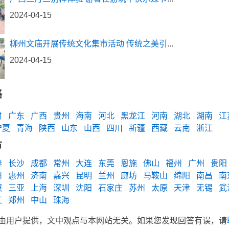
2024-04-15
柳州文庙开展传统文化集市活动 传统之美引
...
2024-04-15
略
肃
广东
广西
贵州
海南
河北
黑龙江
河南
湖北
湖南
江
宁夏
青海
陕西
山东
山西
四川
新疆
西藏
云南
浙江
市
春
长沙
成都
常州
大连
东莞
恩施
佛山
福州
广州
贵阳
州
惠州
济南
嘉兴
昆明
兰州
廊坊
马鞍山
绵阳
南昌
南
照
三亚
上海
深圳
沈阳
石家庄
苏州
太原
天津
无锡
武
江
郑州
中山
珠海
由用户提供，文中观点与本网站无关。如果您发现回答有误，请