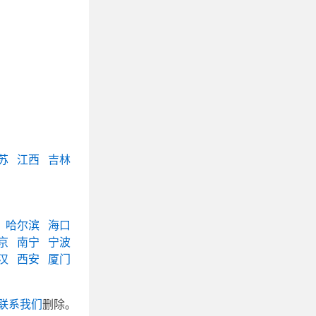
苏
江西
吉林
哈尔滨
海口
京
南宁
宁波
汉
西安
厦门
联系我们
删除。