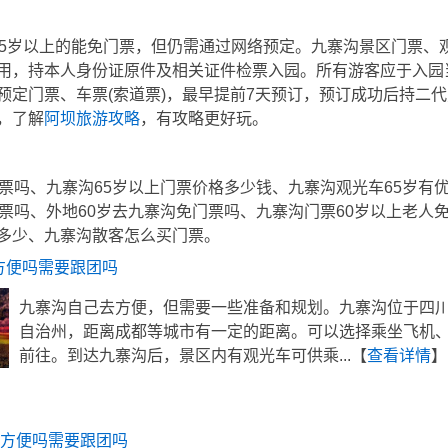
65岁以上的能免门票，但仍需通过网络预定。九寨沟景区门票、
用，持本人身份证原件及相关证件检票入园。所有游客应于入园当天
预定门票、车票(索道票)，最早提前7天预订，预订成功后持二
，了解
阿坝旅游攻略
，有攻略更好玩。
门票吗、九寨沟65岁以上门票价格多少钱、九寨沟观光车65岁有
门票吗、外地60岁去九寨沟免门票吗、九寨沟门票60岁以上老人免
多少、九寨沟散客怎么买门票。
方便吗需要跟团吗
九寨沟自己去方便，但需要一些准备和规划。九寨沟位于四
自治州，距离成都等城市有一定的距离。可以选择乘坐飞机
前往。到达九寨沟后，景区内有观光车可供乘...【
查看详情
】
方便吗需要跟团吗