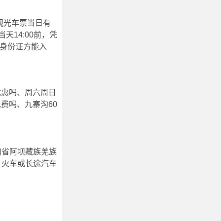
观光车票当日有
14:00前，凭
代身份证方能入
优惠吗、周六周日
费吗、九寨沟60
川省阿坝藏族羌族
、火车或长途汽车