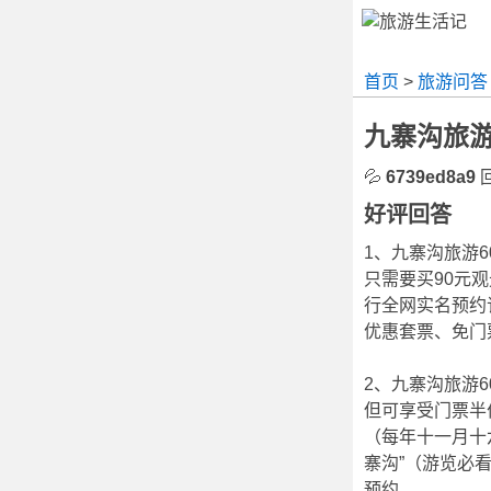
首页
>
旅游问答
九寨沟旅游
💦
6739ed8a9
回
好评回答
1、九寨沟旅游
只需要买90元
行全网实名预约
优惠套票、免门
2、九寨沟旅游
但可享受门票半
（每年十一月十
寨沟”（游览必看-
预约。