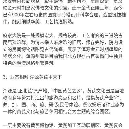
永安寺内布局规整，殿宇雄伟，结构精巧，壁画惊奇，是反
映金元时期皇家佛教文化的瑰宝。建于金代正隆三年、距今
已有900年左右历史的圆觉寺砖塔设计科学合理，造型挺拔雄
伟，雕刻细腻华美、工艺精湛娴熟。
麻家大院是一处规模宏大、规格较高、工艺考究的三进院古
民居建筑群，为清末举人麻席珍的旧居，保存完好，院内设
立的民间博物馆陈览古代陶瓷，展示了浑源金元时期辉煌的
瓷器文化。浑源州署是目前我国北方现存古官署衙门中独具
特色的明清风格州署建筑。
3、业态相融 浑源黄芪甲天下
浑源是“正北芪”原产地、“中国黄芪之乡”，黄芪文化园是当地
政府多年努力打造出的旅游亮点和名片，是集黄芪产业“种、
养、加、园、商、旅、研”及民俗体验、餐饮娱乐诸种业态为
一体的黄芪文化与旅游休闲相结合为主题的综合园区。
一层主要设有黄芪博物馆、黄芪加工互动展销区、黄芪宴会