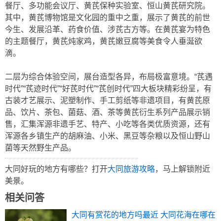
餐厅、多功能会议厅、黄芪保种实验室、恒山黄芪研究院。
其中，黄芪博物馆是文化园的重中之重，展示了黄芪的前世
今生、发展沿革、药食价值、涉芪古方等。在黄芪宴为特色
的主题餐厅，黄芪炖家鸡，黄芪嫩豆腐等美食令人垂涎欲
滴。
二层为综合体验空间，展台造型各异，布局极富意境。“芪遇
时代”“芪迹时代”“好芪时代”“芪创时代”四大板块精彩纷呈，有
古装才艺展示、泥塑制作、手工剪纸等非遗项目，有黄芪原
品、饮片、茶包、菌菇、酒、茶等黄芪衍生系列产品展示销
售，汇集浑源非遗手艺、特产、小吃等各类优质资源，还有
浑源各乡镇生产的胡麻油、小米、黑豆等杂粮以及恒山野山
菌等天然野生产品。
大同好玩的地方有哪些？打开
大同旅游攻略
，马上解锁附近
美景。
相关问答
大同有赏花的地方吗最近 大同花海在哪在