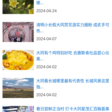
哪
...
2024-04-24
清明小长假大同赏花游实力圈粉 成炙手可
热
...
2024-04-07
大同有个鸡特别好吃 去鹿斯食社品尝心仪
美
...
2024-04-02
大同看长城哪里最有代表性 长城风景这里
独
...
2024-04-02
春日尝鲜正当时 打卡大同星茂汇百融荟美