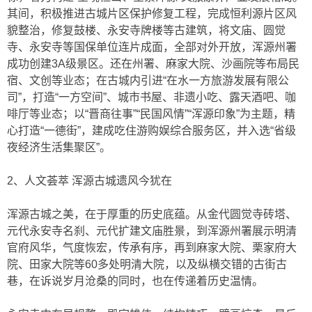
其间，积极推进古城片区保护修复工程，完成恒利源片区风
貌整治，修复鼓楼、永安寺牌楼等古建筑，将文庙、圆觉
寺、永安寺等国保单位连片成面，全部对外开放，浑源州署
成功创建3A级景区。还在州署、麻家大院、沙画院等布局民
宿、文创等业态；在古城内引进“在水一方旅游发展有限公
司”，打造“一方空间”、城市书屋、非遗小吃、露天酒吧、咖
啡厅等业态；以“晋商往事”“民国风情”“浑源印象”为主题，精
心打造“一德街”，建成吃住游购娱综合服务区，并入选“省级
夜经济生活集聚区”。
2、人文荟萃 浑源古城遗风今犹在
浑源古城之美，在于厚重的历史底蕴。从金代圆觉寺砖塔、
元代永安寺名刹、元代扩建文庙胜景，到浑源州署展示明清
官府风华，气度恢宏，传承有序，再到麻家大院、栗家府大
院、田家大院等60多处明清大院，以及纵横交错的古街古
巷，在诉说岁月沧桑的同时，也在传递着历史温情。