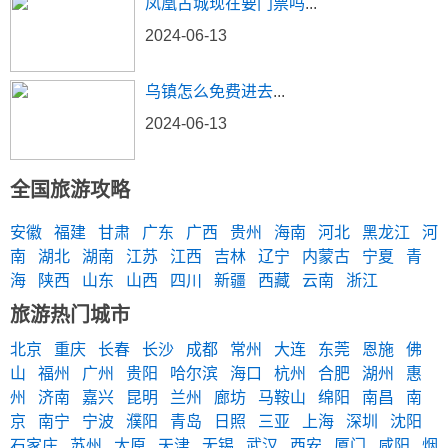
凤凰古城现在要门票吗
...
2024-06-13
乌镇怎么免费进去
...
2024-06-13
全国旅游攻略
安徽
福建
甘肃
广东
广西
贵州
海南
河北
黑龙江
河
南
湖北
湖南
江苏
江西
吉林
辽宁
内蒙古
宁夏
青
海
陕西
山东
山西
四川
新疆
西藏
云南
浙江
旅游热门城市
北京
重庆
长春
长沙
成都
常州
大连
东莞
恩施
佛
山
福州
广州
贵阳
哈尔滨
海口
杭州
合肥
湖州
惠
州
济南
嘉兴
昆明
兰州
廊坊
马鞍山
绵阳
南昌
南
京
南宁
宁波
濮阳
青岛
日照
三亚
上海
深圳
沈阳
石家庄
苏州
太原
天津
无锡
武汉
西安
厦门
咸阳
烟