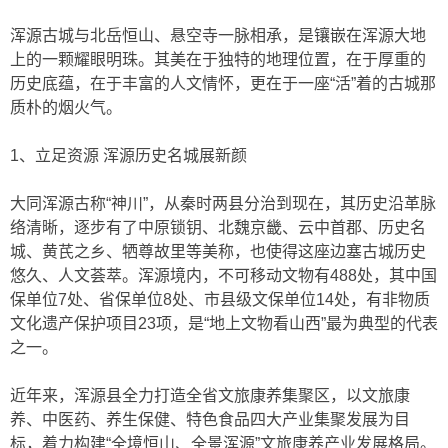
浑源古城与北岳恒山、悬空寺一脉相承，是镶嵌在浑源大地
上的一颗耀眼明珠。其美在于独特的地理位置，在于厚重的
历史底蕴，在于丰富的人文情怀，更在于一座“活”着的古城那
质朴的烟火气。
1、立足资源 浑源历史名城展新颜
大同浑源古称“神川”，从秦时两县分治到现在，其历史沿革脉
络清晰，逐步有了中原锁钥、北魏京畿、云中首郡、历史名
城、黄芪之乡、牺尊故里等美称，也使得这座边塞古城历史
悠久、人文荟萃。浑源境内，不可移动文物有488处，其中国
保单位7处、省保单位8处、市县级文保单位14处，有非物质
文化遗产保护项目23项，是“地上文物看山西”最为典型的代表
之一。
近年来，浑源县全力打造全省文旅康养集聚区，以文旅康
养、中医药、养生保健、特色食品四大产业集聚发展为目
标，着力构建“全境恒山、全景浑源”文旅康养产业发展格局。