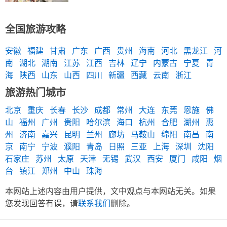
全国旅游攻略
安徽
福建
甘肃
广东
广西
贵州
海南
河北
黑龙江
河
南
湖北
湖南
江苏
江西
吉林
辽宁
内蒙古
宁夏
青
海
陕西
山东
山西
四川
新疆
西藏
云南
浙江
旅游热门城市
北京
重庆
长春
长沙
成都
常州
大连
东莞
恩施
佛
山
福州
广州
贵阳
哈尔滨
海口
杭州
合肥
湖州
惠
州
济南
嘉兴
昆明
兰州
廊坊
马鞍山
绵阳
南昌
南
京
南宁
宁波
濮阳
青岛
日照
三亚
上海
深圳
沈阳
石家庄
苏州
太原
天津
无锡
武汉
西安
厦门
咸阳
烟
台
镇江
郑州
中山
珠海
本网站上述内容由用户提供，文中观点与本网站无关。如果
您发现回答有误，请
联系我们
删除。