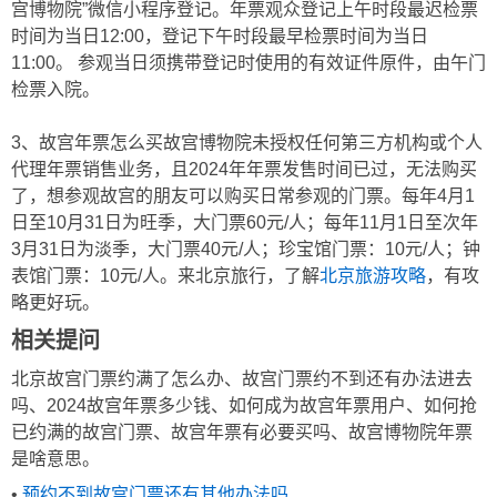
宫博物院”微信小程序登记。年票观众登记上午时段最迟检票
时间为当日12:00，登记下午时段最早检票时间为当日
11:00。 参观当日须携带登记时使用的有效证件原件，由午门
检票入院。
3、故宫年票怎么买故宫博物院未授权任何第三方机构或个人
代理年票销售业务，且2024年年票发售时间已过，无法购买
了，想参观故宫的朋友可以购买日常参观的门票。每年4月1
日至10月31日为旺季，大门票60元/人；每年11月1日至次年
3月31日为淡季，大门票40元/人；珍宝馆门票：10元/人；钟
表馆门票：10元/人。来北京旅行，了解
北京旅游攻略
，有攻
略更好玩。
相关提问
北京故宫门票约满了怎么办、故宫门票约不到还有办法进去
吗、2024故宫年票多少钱、如何成为故宫年票用户、如何抢
已约满的故宫门票、故宫年票有必要买吗、故宫博物院年票
是啥意思。
•
预约不到故宫门票还有其他办法吗