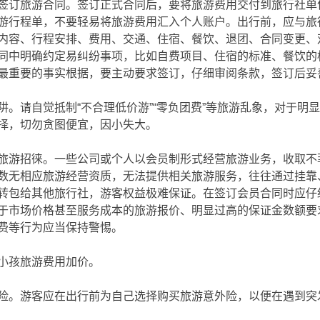
签订旅游合同。签订正式合同后，要将旅游费用交付到旅行社单
游行程单，不要轻易将旅游费用汇入个人账户。出行前，应与旅
内容、行程安排、费用、交通、住宿、餐饮、退团、合同变更、
同中明确约定易纠纷事项，比如自费项目、住宿的标准、餐饮的
最重要的事实根据，要主动要求签订，仔细审阅条款，签订后妥
阱。请自觉抵制“不合理低价游”“零负团费”等旅游乱象，对于明
择，切勿贪图便宜，因小失大。
旅游招徕。一些公司或个人以会员制形式经营旅游业务，收取不
数无相应旅游经营资质，无法提供相关旅游服务，往往通过挂靠
转包给其他旅行社，游客权益极难保证。在签订会员合同时应仔
于市场价格甚至服务成本的旅游报价、明显过高的保证金数额要
费等行为应当保持警惕。
小孩旅游费用加价。
险。游客应在出行前为自己选择购买旅游意外险，以便在遇到突