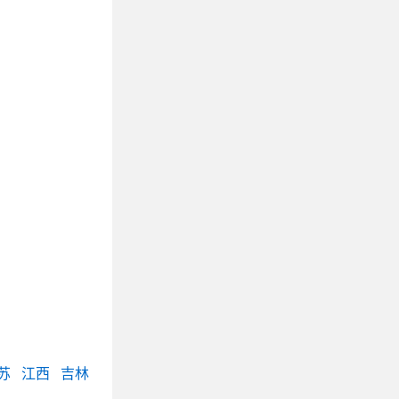
苏
江西
吉林