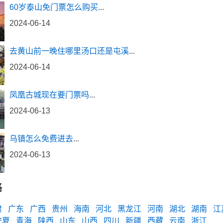
60岁泰山免门票怎么购买
...
2024-06-14
去黄山前一晚住哪里汤口还是屯溪
...
2024-06-14
凤凰古城现在要门票吗
...
2024-06-13
乌镇怎么免费进去
...
2024-06-13
略
肃
广东
广西
贵州
海南
河北
黑龙江
河南
湖北
湖南
江
宁夏
青海
陕西
山东
山西
四川
新疆
西藏
云南
浙江