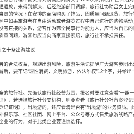
通退款，未得到解决，后经旅游部门调解，旅行社协助吕女士完
自愿的情况下在安排的商店购买了饰品，因质量问题退货，旅行
例中如果旅游者在自由活动或者游览过程中自己进行的购物活动
没有直接的关系，游客作为完全民事行为能力人，应当为自己的
质量问题，游客也应当向商家直接索赔，旅行社不承担责任。
南之十条出游建议
者的合法权益，规避出游风险，旅游生活记提醒广大游客参团出
游后，要牢记“理性消费，文明旅游，依法维权”12个字，并给出
全的旅行社。先确认旅行社经营范围，报名时要注意查看“一照一
证》，若选择旅行社分支机构，则要查看《旅行社分社备案登记
登记证明》。出境游的，还应看清是否有“出境游”的业务资质。
外俱乐部、社区社团、网上平台、公众号等方式售卖旅游线路产
企业的行为，对于此类企业要谨慎选择。