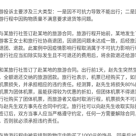
游投诉主要涉及三大类型：一是因不可抗力导致不能出行；二是
游行程中因购物质量不满意要求退货等问题。
与某旅行社签订赴某地的旅游合同，旅游行程开始前，某地发生
游客王女士和旅行社协商退团，因退团问题未达成一致，后经旅
退团、退款。此案例中因疫情影响行程取消属于不可抗力影响行
旅行社应当扣除实际发生且不可退还的费用后，将余款退还给游
和某旅行社签订了赴某地的旅游合同。出行前1天，赵先生突然
，全额退还交纳的旅游团款。旅行社表示，机票已经购买了，如
机票损失，并承担相应的违约责任。经测算，赵先生将损失80%
机票为团体机票，虽能获得较为优惠的折扣，但团体机票不得退
行社购买了团体机票，而旅游者又临时取消行程，机票损失不可
与赵先生双方事先在合同中约定。旅行社可以向赵先生收取实际
签订后，双方当事人应当严格遵守约定，任何一方需要解除合同
，否则就必须承担违约责任。
在旅游行程中被安排到购物店内购买了1000元的饰品，回来后