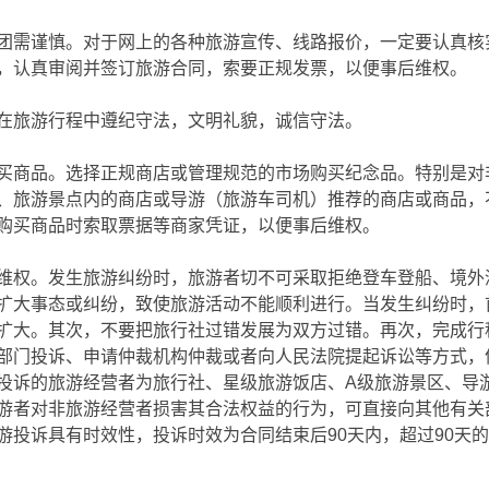
团需谨慎。对于网上的各种旅游宣传、线路报价，一定要认真核
，认真审阅并签订旅游合同，索要正规发票，以便事后维权。
在旅游行程中遵纪守法，文明礼貌，诚信守法。
买商品。选择正规商店或管理规范的市场购买纪念品。特别是对
、旅游景点内的商店或导游（旅游车司机）推荐的商店或商品，
购买商品时索取票据等商家凭证，以便事后维权。
维权。发生旅游纠纷时，旅游者切不可采取拒绝登车登船、境外
扩大事态或纠纷，致使旅游活动不能顺利进行。当发生纠纷时，
扩大。其次，不要把旅行社过错发展为双方过错。再次，完成行
部门投诉、申请仲裁机构仲裁或者向人民法院提起诉讼等方式，
投诉的旅游经营者为旅行社、星级旅游饭店、A级旅游景区、导
游者对非旅游经营者损害其合法权益的行为，可直接向其他有关
游投诉具有时效性，投诉时效为合同结束后90天内，超过90天