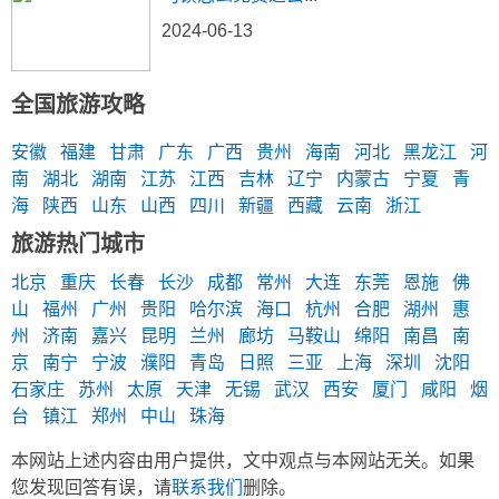
2024-06-13
全国旅游攻略
安徽
福建
甘肃
广东
广西
贵州
海南
河北
黑龙江
河
南
湖北
湖南
江苏
江西
吉林
辽宁
内蒙古
宁夏
青
海
陕西
山东
山西
四川
新疆
西藏
云南
浙江
旅游热门城市
北京
重庆
长春
长沙
成都
常州
大连
东莞
恩施
佛
山
福州
广州
贵阳
哈尔滨
海口
杭州
合肥
湖州
惠
州
济南
嘉兴
昆明
兰州
廊坊
马鞍山
绵阳
南昌
南
京
南宁
宁波
濮阳
青岛
日照
三亚
上海
深圳
沈阳
石家庄
苏州
太原
天津
无锡
武汉
西安
厦门
咸阳
烟
台
镇江
郑州
中山
珠海
本网站上述内容由用户提供，文中观点与本网站无关。如果
您发现回答有误，请
联系我们
删除。